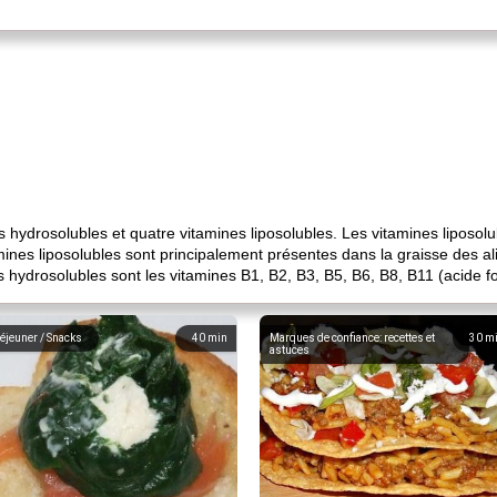
es hydrosolubles et quatre vitamines liposolubles. Les vitamines liposolu
tamines liposolubles sont principalement présentes dans la graisse des 
s hydrosolubles sont les vitamines B1, B2, B3, B5, B6, B8, B11 (acide f
éjeuner / Snacks
40
min
Marques de confiance: recettes et
30
m
astuces