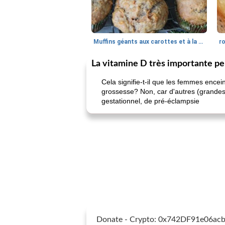
Muffins géants aux carottes et à la banane de Nif
r
La vitamine D très importante pe
Cela signifie-t-il que les femmes encei
grossesse? Non, car d'autres (grandes
gestationnel, de pré-éclampsie
Donate - Crypto: 0x742DF91e06a