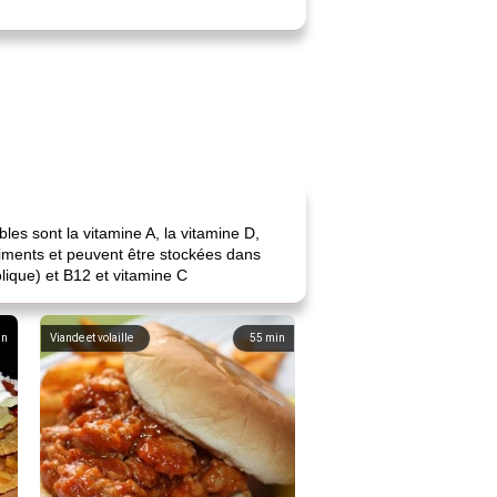
bles sont la vitamine A, la vitamine D,
aliments et peuvent être stockées dans
olique) et B12 et vitamine C
in
Viande et volaille
55
min