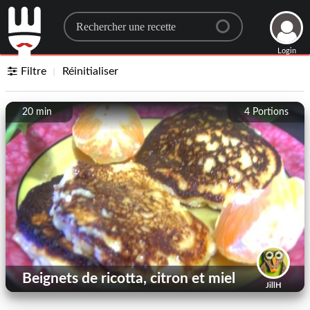
Search for a recipe
Login
Filtre
Réinitialiser
20 min
4
Portions
Beignets de ricotta, citron et miel
JillH