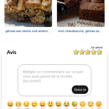
gâteau aux raisins sud-américain
mon chandeacute; gâteau au chocolat ri
Dessert
45
min
Dessert
10
min
J'ai adoré
Avis
tarte feuilletée à la crème
surprise fraise sexy