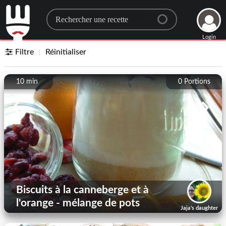
Search for a recipe
Login
Filtre
Réinitialiser
10 min
0
Portions
Biscuits à la canneberge et à
l'orange - mélange de pots
Jaja's daughter