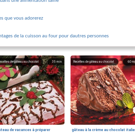
 dans une alimentation saine
des que vous adorerez
ntages de la cuisson au four pour dautres personnes
ecettes de gâteau au chocolat
35
min
Recettes de gâteau au chocolat
60
m
âteau de vacances à préparer
gâteau à la crème au chocolat itali