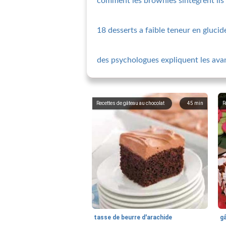
comment les brownies sintegrent ils
18 desserts a faible teneur en gluci
des psychologues expliquent les ava
Recettes de gâteau au chocolat
45
min
R
tasse de beurre d'arachide
g