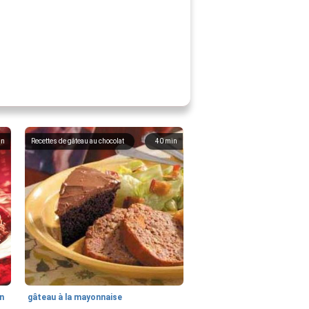
in
Recettes de gâteau au chocolat
40
min
en
gâteau à la mayonnaise