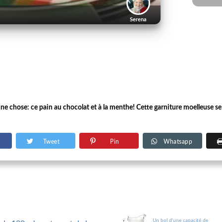
Serena
chose: ce pain au chocolat et à la menthe! Cette garniture moelleuse se 
Tweet
Pin
Whatsapp
Un bol d'une capacité de