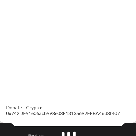
Donate - Crypto:
0x742DF91e06acb998e03F1313a692FFBA4638f407
Plan du site