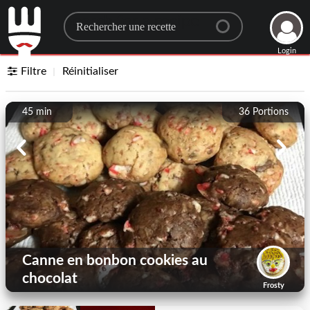
Search for a recipe
Login
Filtre
Réinitialiser
45 min
36
Portions
Canne en bonbon cookies au
chocolat
Frosty