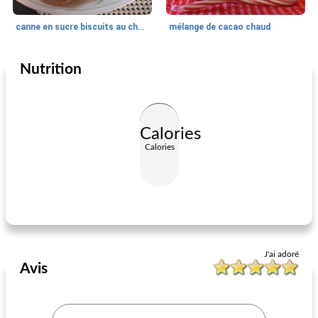
canne en sucre biscuits au chocolat chaud
mélange de cacao chaud
Nutrition
Vacances et événements
1650
min
Vacances et événements
105
min
Calories
Calories
citron à la main de Bouddha confit
meilleur gâteau aux fruits de maman
J'ai adoré
Avis