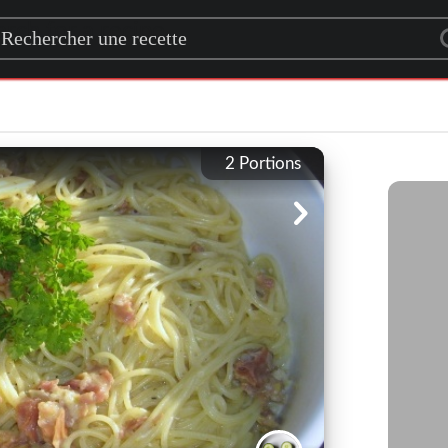
rch for a recipe
2
Portions