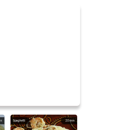
in
Spaghetti
20
min