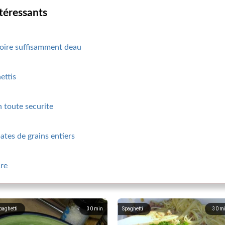
ntéressants
boire suffisamment deau
ettis
n toute securite
tes de grains entiers
cre
paghetti
30
min
Spaghetti
30
m