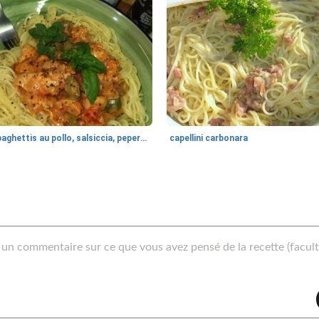
spaghettis au pollo, salsiccia, peperone
capellini carbonara