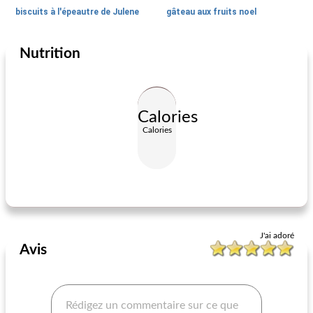
biscuits à l'épeautre de Julene
gâteau aux fruits noel
Nutrition
Desserts
30
min
Desserts
0
min
Calories
Calories
biscuits de gâteau de carotte
guimauve traite
J'ai adoré
Avis