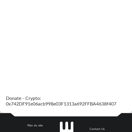
Donate - Crypto:
0x742DF91e06acb998e03F1313a692FFBA4638f407
Plan du site
Contact Us