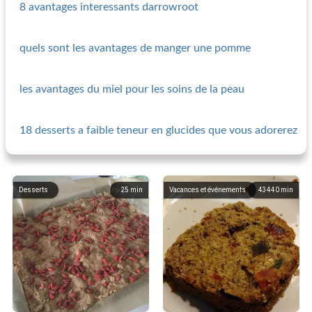
8 avantages interessants darrowroot
quels sont les avantages de manger une pomme
les avantages du miel pour les soins de la peau
18 desserts a faible teneur en glucides que vous adorerez
Desserts
25
min
Vacances et événements
43440
min