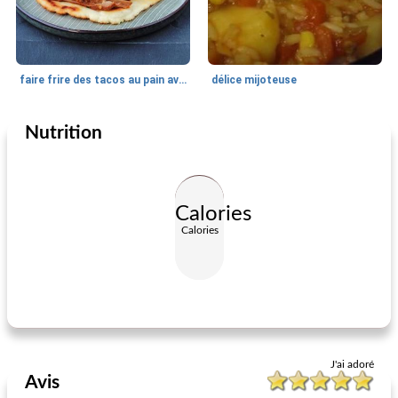
faire frire des tacos au pain avec du bœuf déchiqueté épicé
délice mijoteuse
Nutrition
Cuisine au quotidien
110
min
Cuisine au quotidien
80
min
Calories
Calories
Tri-tip grillé
gâteries maison de tournesol
J'ai adoré
Avis