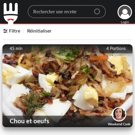
Search for a recipe
Login
Filtre
Réinitialiser
45 min
4
Portions
Chou et oeufs
Weekend Cook