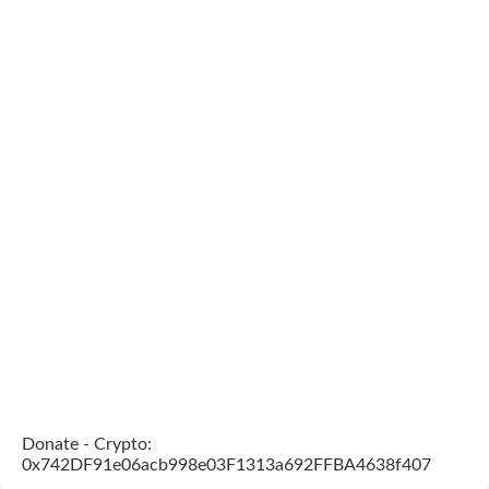
Donate - Crypto:
0x742DF91e06acb998e03F1313a692FFBA4638f407