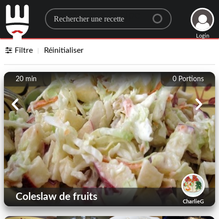
Search for a recipe
Login
Filtre
Réinitialiser
20 min
0
Portions
Coleslaw de fruits
CharlieG