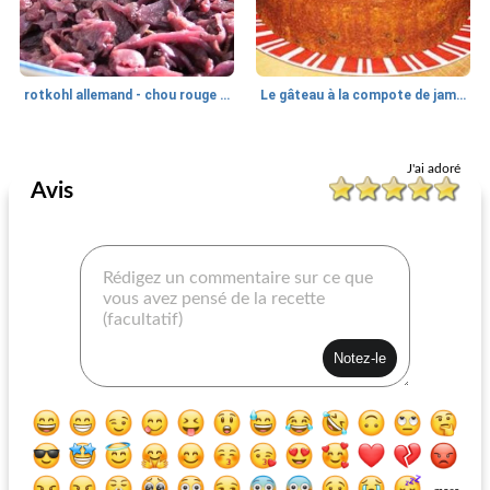
rotkohl allemand - chou rouge épicé avec pommes et vin
Le gâteau à la compote de james westfall
Pomme
10
min
Pomme
190
min
J'ai adoré
Avis
salade de pommes kahlua
boeuf salé glacé aux pommes