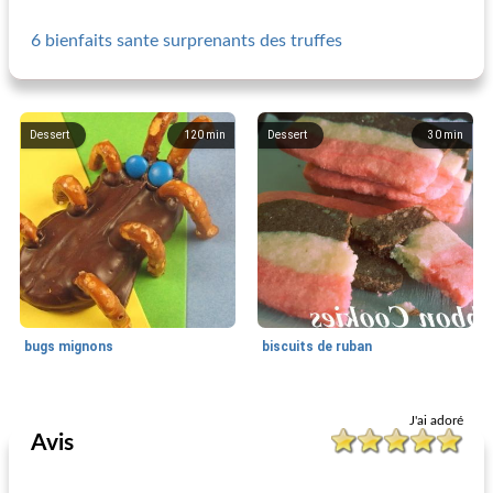
6 bienfaits sante surprenants des truffes
Dessert
120
min
Dessert
30
min
bugs mignons
biscuits de ruban
Dessert
5
min
Dessert
45
min
J'ai adoré
Avis