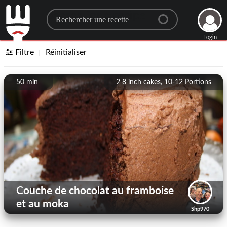
Search for a recipe
Login
Filtre
Réinitialiser
50 min
2 8 inch cakes, 10-12
Portions
Couche de chocolat au framboise
et au moka
Shp970