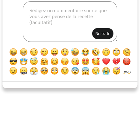
mini pizza aux fruits
meilleurs sandies aux pacanes
more