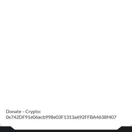
Donate - Crypto:
0x742DF91e06acb998e03F1313a692FFBA4638f407