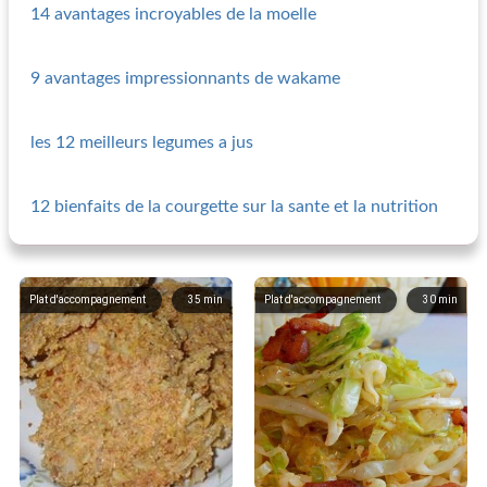
14 avantages incroyables de la moelle
9 avantages impressionnants de wakame
les 12 meilleurs legumes a jus
12 bienfaits de la courgette sur la sante et la nutrition
Plat d'accompagnement
35
min
Plat d'accompagnement
30
min