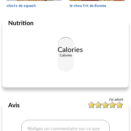
chiots de squash
le chou frit de Bonnie
Nutrition
Plat d'accompagnement
45
min
Plat d'accompagnement
60
min
Calories
Calories
gingembre mariné fait maison (gari)
yams fourrés à l'avocat
J'ai adoré
Avis