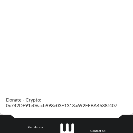
Donate - Crypto:
0x742DF91e06acb998e03F1313a692FFBA4638f407
Plan du site
Contact Us