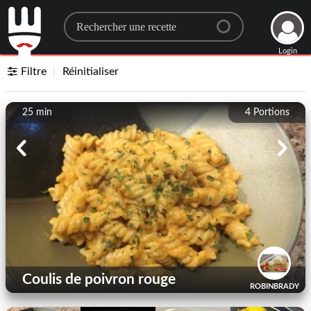
Search for a recipe
Login
Filtre
Réinitialiser
25 min
4
Portions
Coulis de poivron rouge
ROBINBRADY