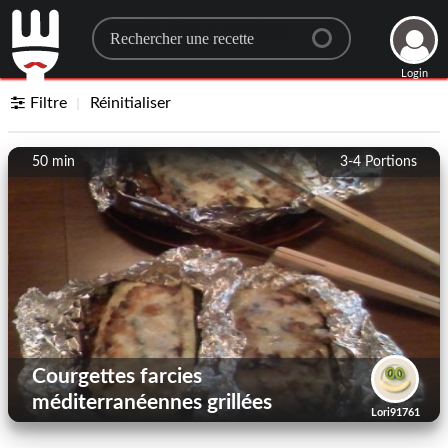
Search for a recipe
Login
Filtre
Réinitialiser
50 min
3-4
Portions
Courgettes farcies
méditerranéennes grillées
Lori91761