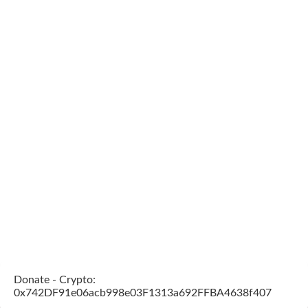
Donate - Crypto:
0x742DF91e06acb998e03F1313a692FFBA4638f407