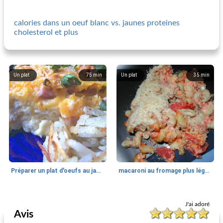
calories dans un oeuf blanc vs. jaunes proteines
cholesterol et plus
Un plat
75
min
Un plat
35
min
Préparer un plat d'oeufs au jambon et au cheddar
macaroni au fromage plus léger avec tomates
Un plat
75
min
Un plat
35
min
J'ai adoré
Avis