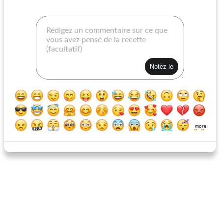
lasagnes sans viande
poisson-chat cambodgien au gingembre
more