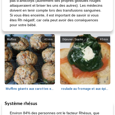
pas d'anticorps (autrement ses propres globules rouges
attaqueraient et briser les uns des autres). Les médecins
doivent en tenir compte lors des transfusions sanguines.
Si vous êtes enceinte, il est important de savoir si vous
êtes Rh négatif, car cela peut avoir des conséquences
pour votre bébé.
Muffins
40
min
Déjeuner / Snacks
40
min
Muffins géants aux carottes et à la banane de Nif
roulade au fromage et aux épinards
Système rhésus
Marques de confiance: recettes et
30
min
Viande et volaille
55
min
astuces
Environ 84% des personnes ont le facteur Rhésus, que