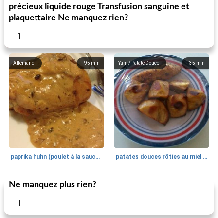
précieux liquide rouge Transfusion sanguine et
plaquettaire Ne manquez rien?
]
Allemand
95
min
Yam / Patate Douce
35
min
paprika huhn (poulet à la sauce paprika).
patates douces rôties au miel / kumara
Ne manquez plus rien?
Petit déjeuner et brunch
25
min
Viande et volaille
45
min
]