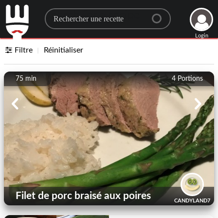
Search for a recipe
Login
Filtre
Réinitialiser
75 min
4
Portions
Filet de porc braisé aux poires
CANDYLAND7