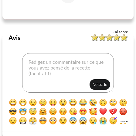
pizzas de fête
le méga's jopp joes
J'ai adoré
Avis
more