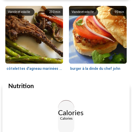
Viande et volaille
230
min
Viande et volaille
90
min
côtelettes d'agneau marinées et panées au romarin et à l'ail
burger à la dinde du chef john
Nutrition
Viande et volaille
40
min
Viande et volaille
55
min
Calories
Calories