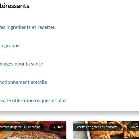
ntéressants
es ingredients et recettes
en groupe
mmages pour la sante
nctionnement erectile
cite utilisation risques et plus
ecettes de gâteau au chocolat
70
min
Recettes de gâteau au chocolat
35
m