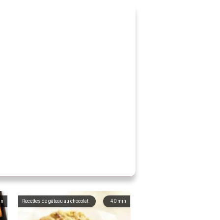
in
Recettes de gâteau au chocolat
40
min