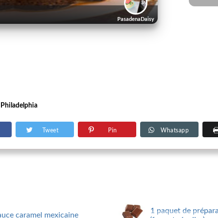
PasadenaDaisy
 Philadelphia
Tweet
Pin
Whatsapp
1 paquet de prépara
auce caramel mexicaine