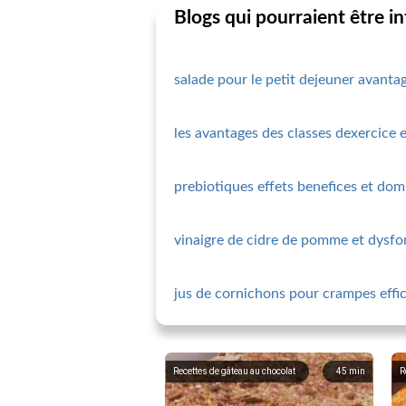
Blogs qui pourraient être i
salade pour le petit dejeuner avantag
les avantages des classes dexercice 
prebiotiques effets benefices et do
vinaigre de cidre de pomme et dysfo
jus de cornichons pour crampes effica
Recettes de gâteau au chocolat
45
min
R