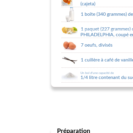
(cajeta)
1 boîte (340 grammes) de
1 paquet (227 grammes) 
PHILADELPHIA, coupé en 
7 oeufs, divisés
1 cuillère à café de vanill
Un bol d'une capacité de
1/4 litre contenant du su
Préparation