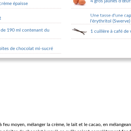
4 gros jaunes d'œuf
 crème épaisse
Une tasse d'une ca
t
l'érythritol (Swerve)
é de 190 ml contenant du
1 cuillère à café de 
ites de chocolat mi-sucré
feu moyen, mélanger la crème, le lait et le cacao, en mélangeant