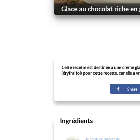
Glace au chocolat riche en 
Cette recette est destinée à une crème gl
(érythritol) pour cette recette, car elle 
Share
Ingrédients
Un bol d'une capacité de