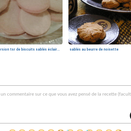
version tsr de biscuits sablés éclairés par Todd Wilbur
sablés au beurre de noisette