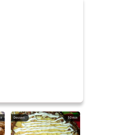
in
Dessert
50
min