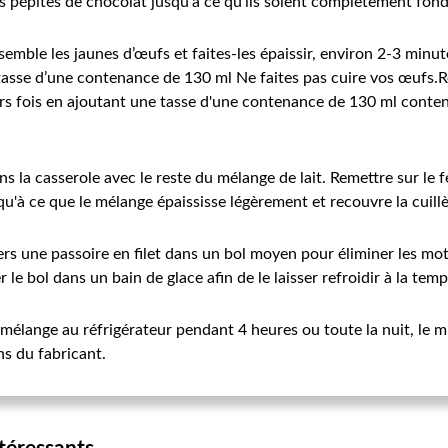
es pépites de chocolat jusqu'à ce qu'ils soient complètement fon
mble les jaunes d’œufs et faites-les épaissir, environ 2-3 minute
 tasse d’une contenance de 130 ml Ne faites pas cuire vos œufs
urs fois en ajoutant une tasse d'une contenance de 130 ml conten
 la casserole avec le reste du mélange de lait. Remettre sur le f
u'à ce que le mélange épaississe légèrement et recouvre la cuill
vers une passoire en filet dans un bol moyen pour éliminer les m
er le bol dans un bain de glace afin de le laisser refroidir à la te
mélange au réfrigérateur pendant 4 heures ou toute la nuit, le mi
s du fabricant.