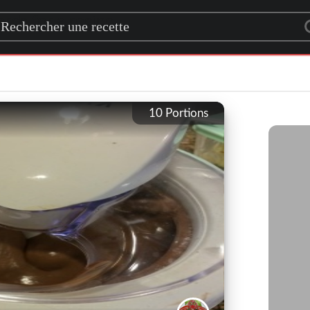
rch for a recipe
10
Portions