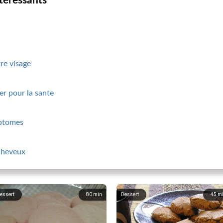
ntéressants
tre visage
ier pour la sante
mptomes
 cheveux
essert
80
min
Dessert
45
m