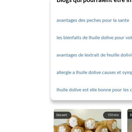
Blogs qui pourraient être i
avantages des peches pour la sante
les bienfaits de lhuile dolive pour vo
avantages de lextrait de feuille doliv
allergie a lhuile dolive causes et sy
lhuile dolive est elle bonne pour les
Dessert
150
min
D