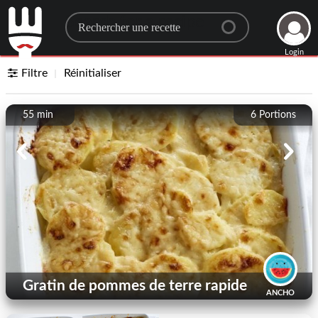
Search for a recipe
Login
Filtre
Réinitialiser
55 min
6
Portions
Gratin de pommes de terre rapide
ANCHO