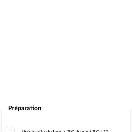
Préparation
Préchauffez le four à 200 degrés (200 ° C).