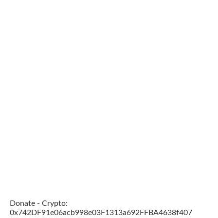
Donate - Crypto:
0x742DF91e06acb998e03F1313a692FFBA4638f407