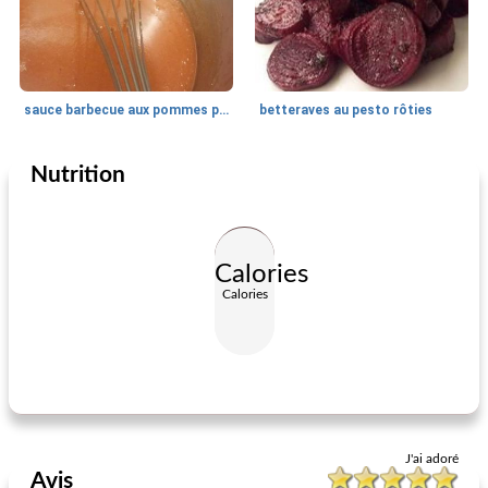
sauce barbecue aux pommes pour la mise en conserve
betteraves au pesto rôties
Nutrition
Plat d'accompagnement
0
min
Plat d'accompagnement
30
min
Calories
Calories
choux de Bruxelles râpés, fumés et citronnés
le chou frit de Bonnie
J'ai adoré
Avis