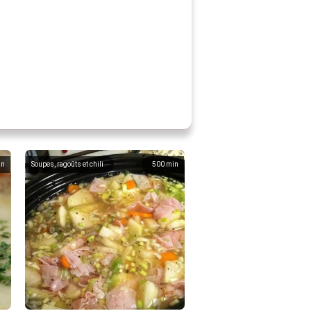
in
Soupes, ragoûts et chili
500
min