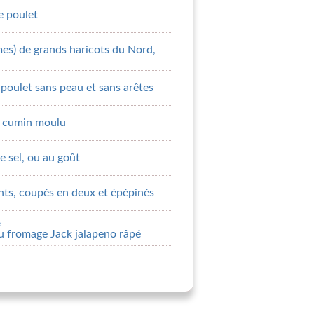
de poulet
es) de grands haricots du Nord,
 poulet sans peau et sans arêtes
de cumin moulu
de sel, ou au goût
nts, coupés en deux et épépinés
e
u fromage Jack jalapeno râpé