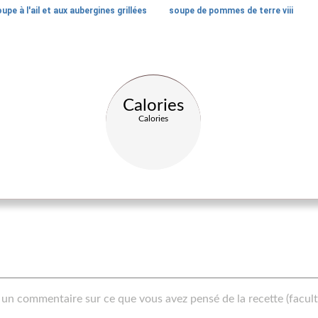
upe à l'ail et aux aubergines grillées
soupe de pommes de terre viii
Calories
Calories