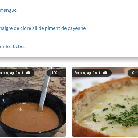
e mangue
aigre de cidre ail de piment de cayenne
ur les bebes
oupes, ragoûts et chili
100
min
Soupes, ragoûts et chili
0
m