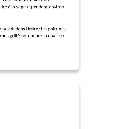
e 5 à 8 minutes.Placez les
cuire à la vapeur pendant environ
emuez dedans.Retirez les poitrines
ons grillés et coupez la chair en