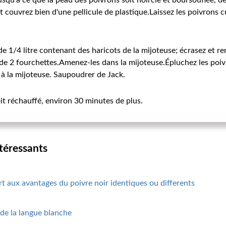
jusqu'à ce que la peau des poivrons soit noircie et boursouflée, d
t couvrez bien d'une pellicule de plastique.Laissez les poivrons 
de 1/4 litre contenant des haricots de la mijoteuse; écrasez et r
e de 2 fourchettes.Amenez-les dans la mijoteuse.Épluchez les poivr
 à la mijoteuse. Saupoudrer de Jack.
oit réchauffé, environ 30 minutes de plus.
ntéressants
t aux avantages du poivre noir identiques ou differents
de la langue blanche