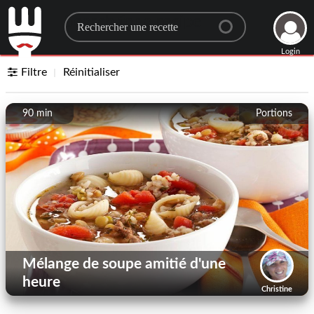
Search for a recipe
Login
Filtre
Réinitialiser
90 min
Portions
Mélange de soupe amitié d'une
heure
Christine