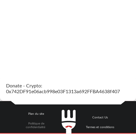
Donate - Crypto:
0x742DF91e06acb998e03F1313a692FFBA4638f407
Plan du site
Contact Us
Politique de
confidentialité
Termes et conditions