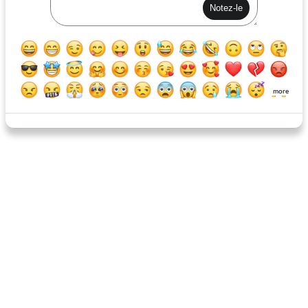
steaks de boeuf au fromage bleu
tarte à la pomme de terre
more