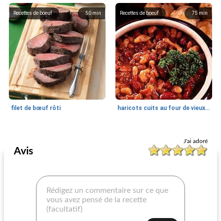
Recettes de boeuf
50
min
Recettes de boeuf
75
min
filet de bœuf rôti
haricots cuits au four de vieux colons
Recettes de boeuf
20
min
Recettes de boeuf
60
min
J'ai adoré
Avis