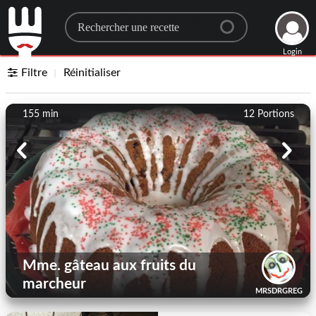
Search for a recipe
Login
Filtre
Réinitialiser
155 min
12
Portions
Mme. gâteau aux fruits du
marcheur
MRSDRGREG