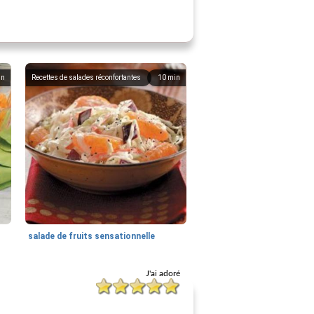
in
Recettes de salades réconfortantes
10
min
salade de fruits sensationnelle
J'ai adoré