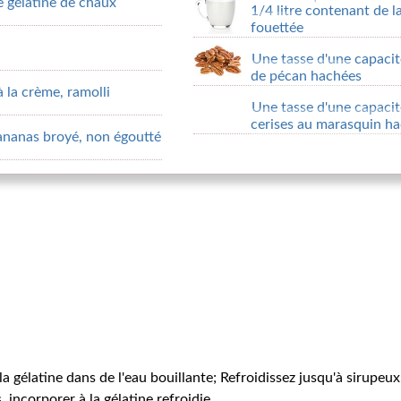
 gélatine de chaux
1/4 litre contenant de l
fouettée
Une tasse d'une capacit
de pécan hachées
la crème, ramolli
Une tasse d'une capaci
cerises au marasquin h
ananas broyé, non égoutté
a gélatine dans de l'eau bouillante; Refroidissez jusqu'à sirupeux
 incorporer à la gélatine refroidie.