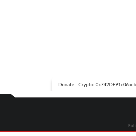
Donate - Crypto: 0x742DF91e06a
Poli