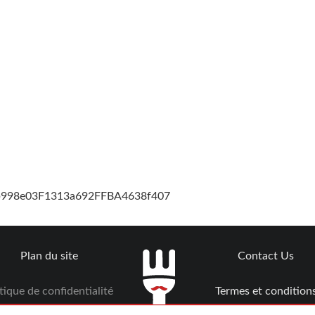
cb998e03F1313a692FFBA4638f407
Plan du site
Contact Us
tique de confidentialité
Termes et condition