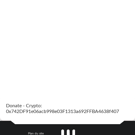
Donate - Crypto:
0x742DF91e06acb998e03F1313a692FFBA4638f407
Plan du site