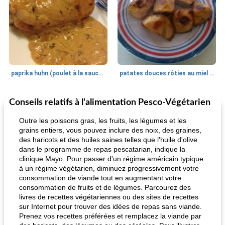
paprika huhn (poulet à la sauce paprika).
patates douces rôties au miel / kumara
Conseils relatifs à l'alimentation Pesco-Végétarien
Petit déjeuner et brunch
25
min
Viande et volaille
45
min
Outre les poissons gras, les fruits, les légumes et les
grains entiers, vous pouvez inclure des noix, des graines,
des haricots et des huiles saines telles que l'huile d'olive
dans le programme de repas pescatarian, indique la
clinique Mayo. Pour passer d'un régime américain typique
à un régime végétarien, diminuez progressivement votre
consommation de viande tout en augmentant votre
consommation de fruits et de légumes. Parcourez des
livres de recettes végétariennes ou des sites de recettes
quinoa petit déjeuner méditerranéen
poitrines de poulet grillées de jenny
sur Internet pour trouver des idées de repas sans viande.
Prenez vos recettes préférées et remplacez la viande par