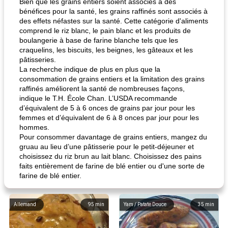
Bien que les grains entiers soient associés à des
bénéfices pour la santé, les grains raffinés sont associés à
des effets néfastes sur la santé. Cette catégorie d'aliments
comprend le riz blanc, le pain blanc et les produits de
boulangerie à base de farine blanche tels que les
craquelins, les biscuits, les beignes, les gâteaux et les
pâtisseries.
La recherche indique de plus en plus que la
consommation de grains entiers et la limitation des grains
raffinés améliorent la santé de nombreuses façons,
indique le T.H. École Chan. L’USDA recommande
d’équivalent de 5 à 6 onces de grains par jour pour les
femmes et d’équivalent de 6 à 8 onces par jour pour les
hommes.
Pour consommer davantage de grains entiers, mangez du
gruau au lieu d’une pâtisserie pour le petit-déjeuner et
choisissez du riz brun au lait blanc. Choisissez des pains
faits entièrement de farine de blé entier ou d'une sorte de
farine de blé entier.
Allemand
95
min
Yam / Patate Douce
35
min