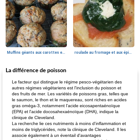
Muffins géants aux carottes et à la banane de Nif
roulade au fromage et aux épinards
La différence de poisson
Marques de confiance: recettes et
30
min
Viande et volaille
55
min
astuces
Le facteur qui distingue le régime pesco-végétarien des
autres régimes végétariens est l'inclusion du poisson et
des fruits de mer. Les variétés de poissons gras, telles que
le saumon, le thon et le maquereau, sont riches en acides
gras oméga-3, notamment l'acide eicosapentaénoïque
(EPA) et l'acide docosahexaénoïque (DHA), indique la
clinique de Cleveland.
La recherche lie ces nutriments à moins d'inflammation et
moins de triglycérides, note la clinique de Cleveland. Il les
fiesta tostadas
le méga's jopp joes
associe également à un éventail d'avantages