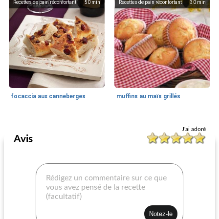
Recettes de pain réconfortant
50
min
Recettes de pain réconfortant
30
min
focaccia aux canneberges
muffins au maïs grillés
Recettes de pain
55
min
Recettes de pain réconfortant
25
min
J'ai adoré
Avis
gâteau au café de blé entier
croissants aux herbes du pays