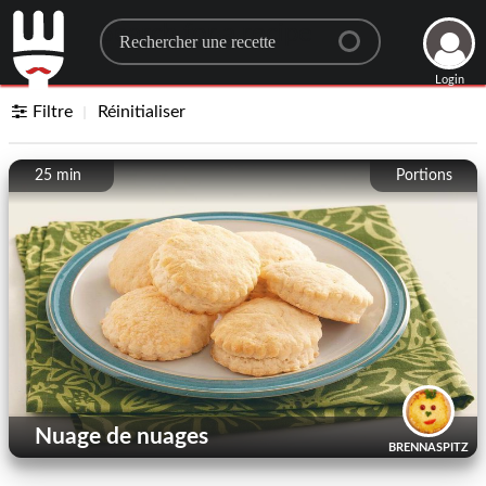
Search for a recipe
Login
Filtre
Réinitialiser
25 min
Portions
Nuage de nuages
BRENNASPITZ