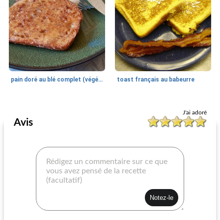
pain doré au blé complet (végétalien)
toast français au babeurre
Petit déjeuner
20
min
Petit déjeuner
25
min
J'ai adoré
Avis
gaufres norvégiennes de hilde
double biscuits à l'avoine