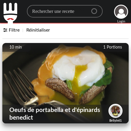
Search for a recipe
Login
Filtre
Réinitialiser
10 min
1
Portions
Oeufs de portabella et d'épinards
benedict
Brilyint1