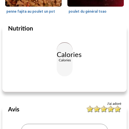
penne fajita au poulet un pot
poulet du général tsao
Nutrition
Cuisine du monde
25
min
Cuisine du monde
70
min
Calories
Calories
tex-mex patty fond
steaks de thon incrustés de wasabi
J'ai adoré
Avis