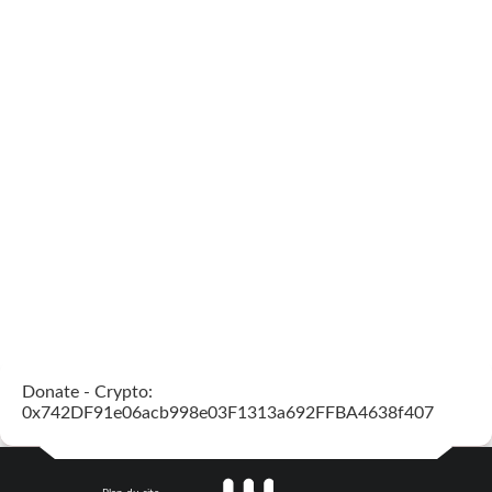
Donate - Crypto:
0x742DF91e06acb998e03F1313a692FFBA4638f407