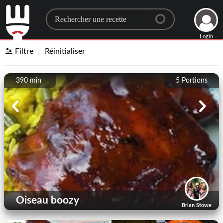
Search for a recipe
Login
Filtre
Réinitialiser
390 min
5
Portions
Oiseau boozy
Brian Stowe