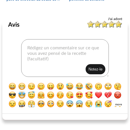
Recettes de boeuf
60
min
Cours
75
min
J'ai adoré
Avis
poivrons farcis au saumon
carrés au fromage ricotta citron
more