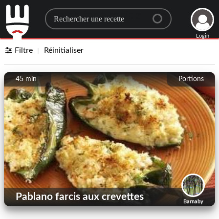
Search for a recipe
Login
Filtre
Réinitialiser
45 min
Portions
Pablano farcis aux crevettes
Barnaby