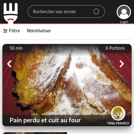
Search for a recipe
Login
Filtre
Réinitialiser
50 min
8
Portions
Pain perdu et cuit au four
TINA.FRANCO