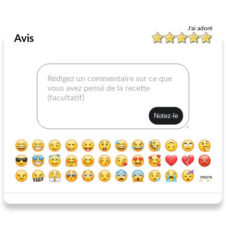
Petit déjeuner
55
min
Petit déjeuner
30
min
J'ai adoré
Avis
biscuits de café et canneberges
pancakes perkins restaurant de famille copycat
more