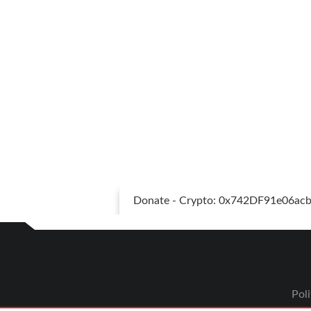
Donate - Crypto: 0x742DF91e06a
Poli