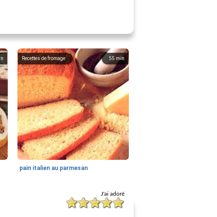
in
Recettes de fromage
55
min
pain italien au parmesan
J'ai adoré