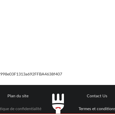
cb998e03F1313a692FFBA4638f407
Plan du site
Contact Us
tique de confidentialité
Termes et condition