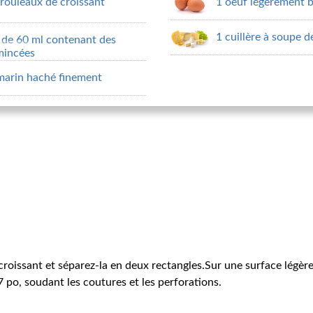
rouleaux de croissant
1 oeuf légèrement b
1 cuillère à soupe 
 de 60 ml contenant des
émincées
omarin haché finement
croissant et séparez-la en deux rectangles.Sur une surface légè
 po, soudant les coutures et les perforations.