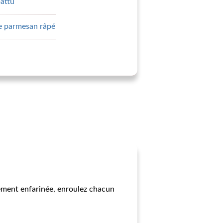
attu
de parmesan râpé
rement enfarinée, enroulez chacun