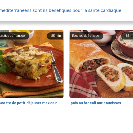
mediterraneens sont ils benefiques pour la sante cardiaque
ecettes de fromage
85
min
Recettes de fromage
45
m
cocotte de petit déjeuner mexicain tortilla
pain au brocoli aux saucisses