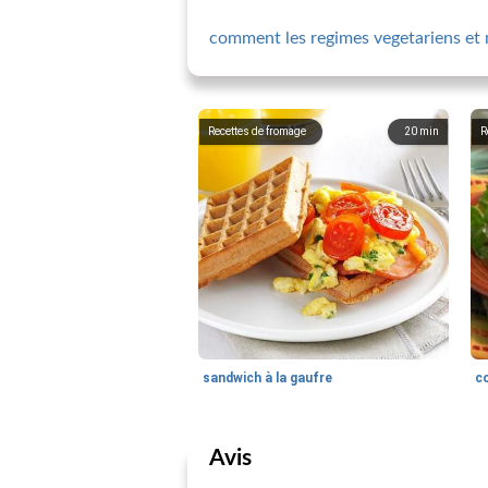
comment les regimes vegetariens et 
Recettes de fromage
20
min
R
sandwich à la gaufre
Avis