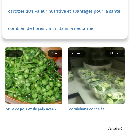
carottes 101 valeur nutritive et avantages pour la sante
combien de fibres y a t il dans la nectarine
Légume
9
min
Légume
2885
min
vrille de pois et de pois avec vinaigrette au citron.
cornichons congelés
Légume
50
min
Légume
25
min
J'ai adoré