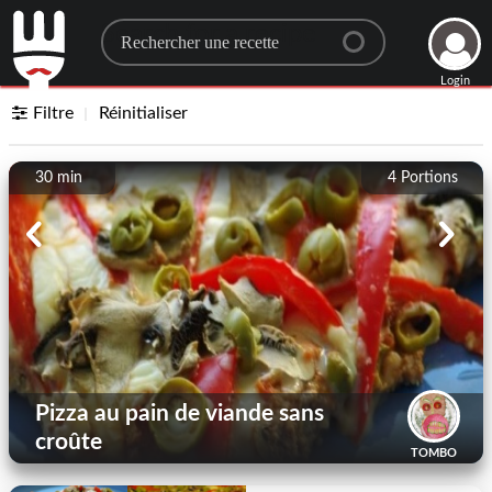
Search for a recipe
Login
Filtre
Réinitialiser
30 min
4
Portions
Pizza au pain de viande sans
croûte
TOMBO