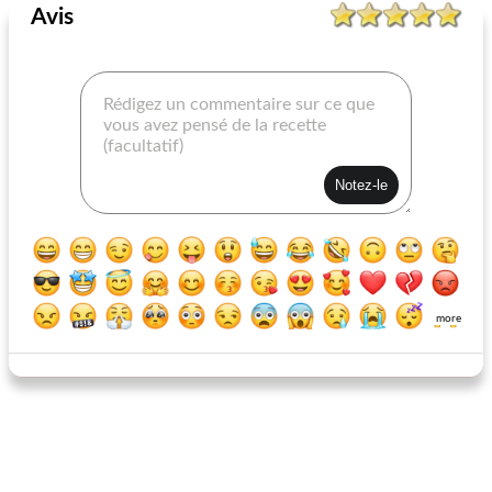
Avis
purée de potage à la courge musquée
beurre d'artichaut au fromage bleu
more