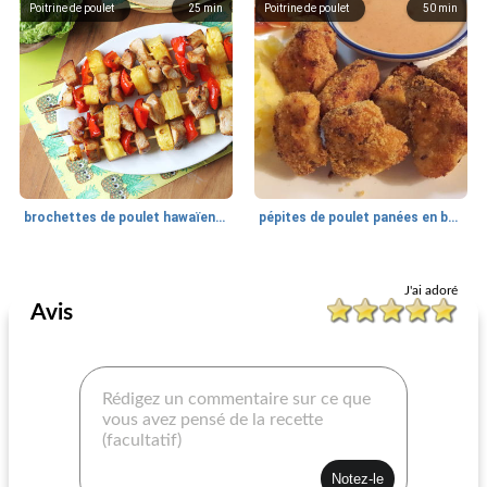
Poitrine de poulet
25
min
Poitrine de poulet
50
min
brochettes de poulet hawaïennes grillées du nif
pépites de poulet panées en bonne santé
Poitrine de poulet
45
min
Poitrine de poulet
50
min
J'ai adoré
Avis