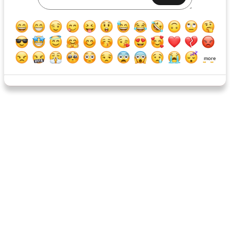
paquets de poulet barbecue
riz frit fait maison, poulet en option
more