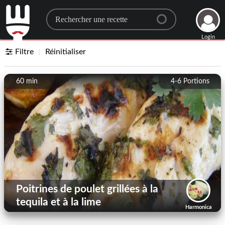
Search for a recipe
Login
Filtre
Réinitialiser
60 min
4-6
Portions
Poitrines de poulet grillées à la
tequila et à la lime
Harmonica