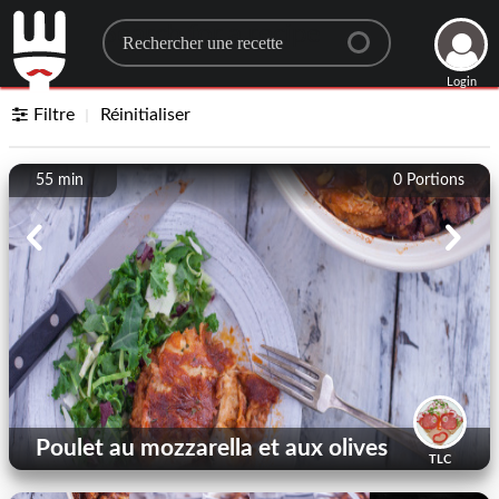
Search for a recipe
Login
Filtre
Réinitialiser
55 min
0
Portions
Poulet au mozzarella et aux olives
TLC