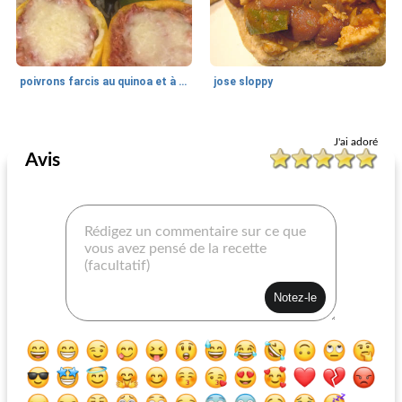
poivrons farcis au quinoa et à la dinde en poudre
jose sloppy
La volaille
75
min
La volaille
315
min
J'ai adoré
Avis
poulet déchiqueté pour enchiladas
chili à la citrouille et à la dinde