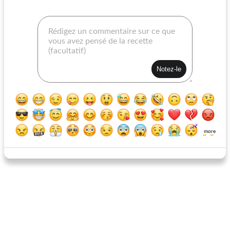
poulet au four du sud-ouest facile
poulet au four gingembre et ananas
more