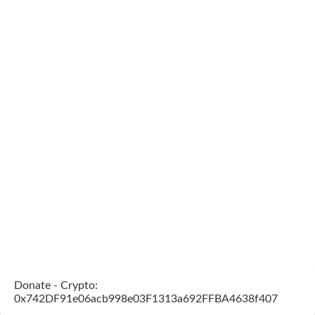
Donate - Crypto:
0x742DF91e06acb998e03F1313a692FFBA4638f407