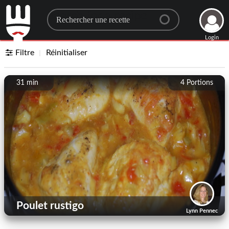
Search for a recipe
Login
Filtre
Réinitialiser
31 min
4
Portions
Poulet rustigo
Lynn Pennec