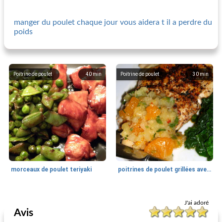
manger du poulet chaque jour vous aidera t il a perdre du
poids
Poitrine de poulet
40
min
Poitrine de poulet
30
min
morceaux de poulet teriyaki
poitrines de poulet grillées avec salsa à la mandarine
Poitrine de poulet
65
min
Poitrine de poulet
50
min
J'ai adoré
Avis