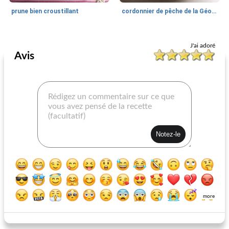
prune bien croustillant
cordonnier de pêche de la Géorgie douce
Chips / Cobblers etc.
45
min
J'ai adoré
Avis
trieur de baies triple
more