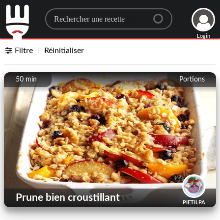
Search for a recipe
Login
Filtre
Réinitialiser
50 min
Portions
Prune bien croustillant
PIETILPA