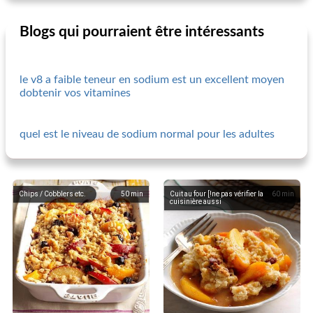
Blogs qui pourraient être intéressants
le v8 a faible teneur en sodium est un excellent moyen
dobtenir vos vitamines
quel est le niveau de sodium normal pour les adultes
Chips / Cobblers etc.
50
min
Cuit au four [!ne pas vérifier la
60
min
cuisinière aussi