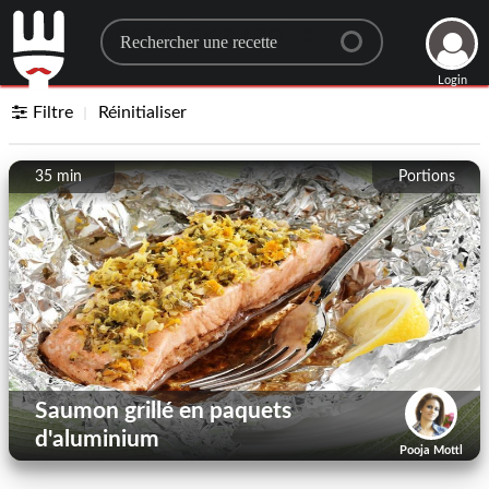
Search for a recipe
Login
Filtre
Réinitialiser
35 min
Portions
Saumon grillé en paquets
d'aluminium
Pooja Mottl