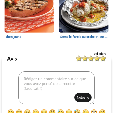
thon jaune
Semelle farcie au crabe et aux crevettes grillé en papier
Poisson grillé
30
min
Poisson grillé
25
min
J'ai adoré
Avis
saumon grillé avec sauce spéciale
saumon glacé à la framboise