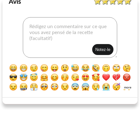
Avis
secrets d'aubergine (aubergine) parfaits au parmesan
rollmops danois
more