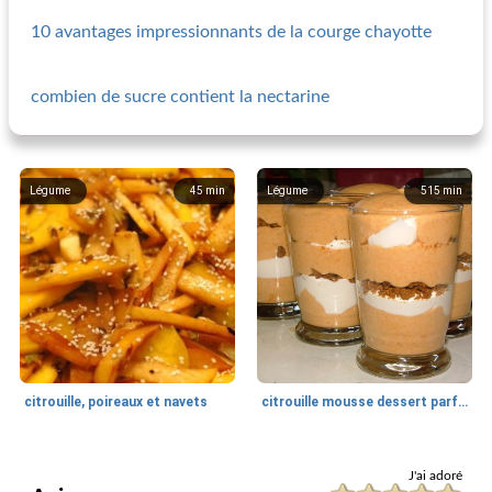
10 avantages impressionnants de la courge chayotte
combien de sucre contient la nectarine
Légume
45
min
Légume
515
min
citrouille, poireaux et navets
citrouille mousse dessert parfait
Légume
150
min
Légume
18
min
J'ai adoré