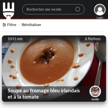
Search for a recipe
Login
Filtre
Réinitialiser
1H15 min
6
Portions
Soupe au fromage bleu irlandais
et à la tomate
Iwnbb