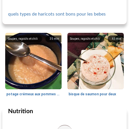
quels types de haricots sont bons pour les bebes
Soupes, ragoûts et chili
35
min
Soupes, ragoûts et chili
45
min
potage crémeux aux pommes de terre et au maïs
bisque de saumon pour deux
Nutrition
Soupes, ragoûts et chili
55
min
Soupes, ragoûts et chili
25
min