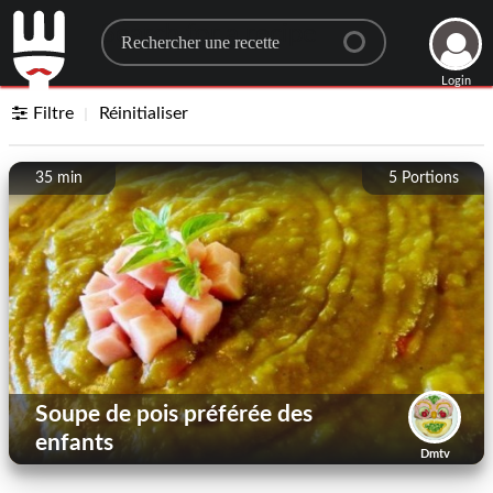
Search for a recipe
Login
Filtre
Réinitialiser
35 min
5
Portions
Soupe de pois préférée des
enfants
Dmtv