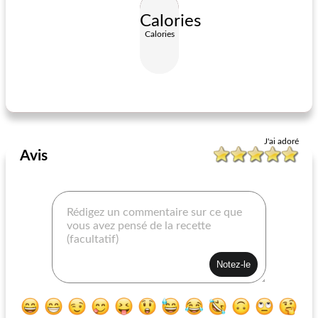
Calories
Calories
chaudrée de chou et de bœuf salé
le chili de jessy m
J'ai adoré
Avis