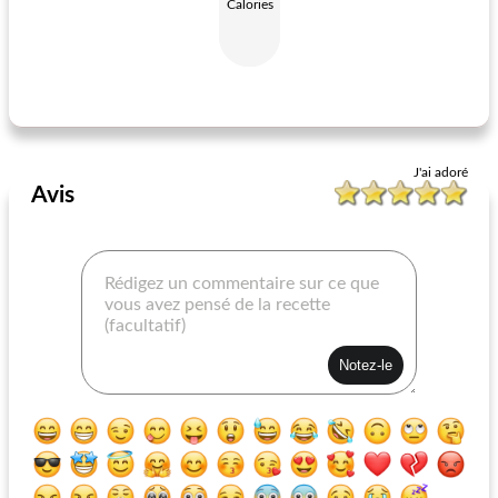
Calories
ragoût de cheval noir
soupe au boeuf et au vin avec boulettes
J'ai adoré
Avis