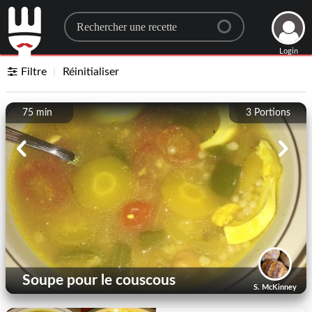
Search for a recipe
Login
Filtre
Réinitialiser
75 min
3
Portions
Soupe pour le couscous
S. McKinney