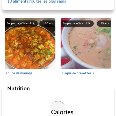
10 aliments rouges les plus sains
Soupes, ragoûts et chili
160
min
Soupes, ragoûts et chili
75
min
soupe de mariage
bisque de crevettes ii
Nutrition
Soupes, ragoûts et chili
75
min
Soupes, ragoûts et chili
60
min
Calories