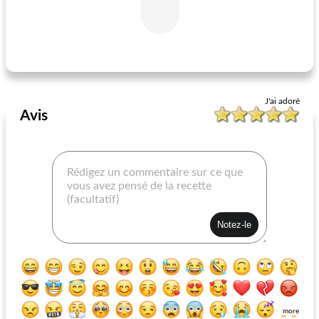
tourte à la dinde de grand-mère carlson
sandwichs au poulet et à l'ananas hawaï grillés
J'ai adoré
Avis
more