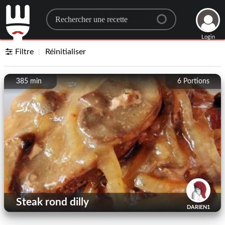
Search for a recipe
Login
Filtre
Réinitialiser
385 min
6
Portions
Steak rond dilly
DARIEN1