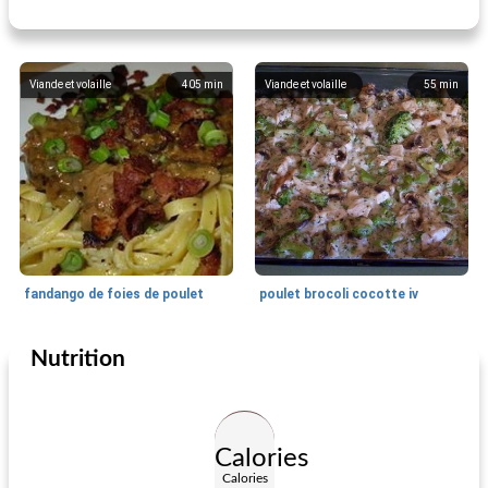
Viande et volaille
405
min
Viande et volaille
55
min
fandango de foies de poulet
poulet brocoli cocotte iv
Nutrition
Viande et volaille
85
min
Viande et volaille
86
min
Calories
Calories