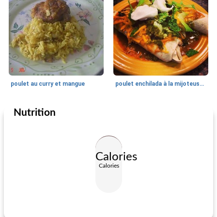
poulet au curry et mangue
poulet enchilada à la mijoteuse, facile
Nutrition
Cuisine du monde
30
min
Cuisine du monde
20
min
Calories
Calories
pesto au poulet
citrouille cannoli