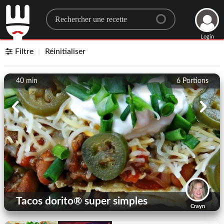
Search for a recipe
Login
Filtre
Réinitialiser
40 min
6
Portions
Tacos dorito® super simples
Crayn