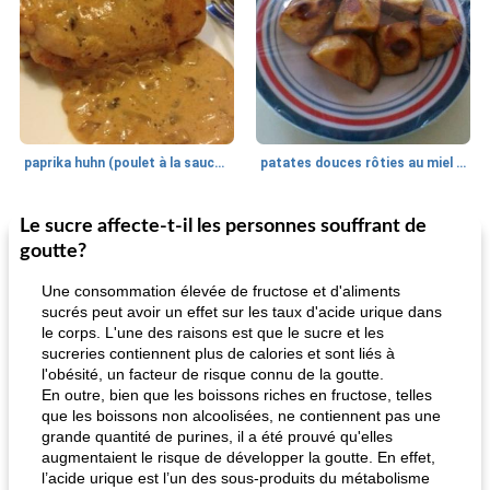
paprika huhn (poulet à la sauce paprika).
patates douces rôties au miel / kumara
Le sucre affecte-t-il les personnes souffrant de
Petit déjeuner et brunch
25
min
Viande et volaille
45
min
goutte?
Une consommation élevée de fructose et d'aliments
sucrés peut avoir un effet sur les taux d'acide urique dans
le corps. L'une des raisons est que le sucre et les
sucreries contiennent plus de calories et sont liés à
l'obésité, un facteur de risque connu de la goutte.
En outre, bien que les boissons riches en fructose, telles
que les boissons non alcoolisées, ne contiennent pas une
grande quantité de purines, il a été prouvé qu'elles
quinoa petit déjeuner méditerranéen
poitrines de poulet grillées de jenny
augmentaient le risque de développer la goutte. En effet,
l’acide urique est l’un des sous-produits du métabolisme