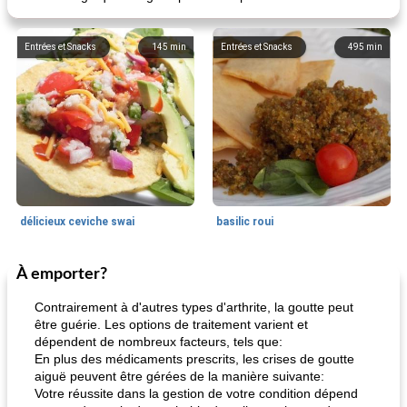
Entrées et Snacks
145
min
Entrées et Snacks
495
min
délicieux ceviche swai
basilic roui
À emporter?
Déjeuner / Snacks
65
min
30
min
Contrairement à d'autres types d'arthrite, la goutte peut
être guérie. Les options de traitement varient et
dépendent de nombreux facteurs, tels que:
En plus des médicaments prescrits, les crises de goutte
aiguë peuvent être gérées de la manière suivante:
Votre réussite dans la gestion de votre condition dépend