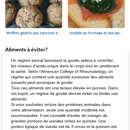
Muffins géants aux carottes et à la banane de Nif
roulade au fromage et aux épinards
Aliments à éviter?
Marques de confiance: recettes et
30
min
Viande et volaille
55
min
astuces
Un régime amical favorisant la goutte aidera à contrôler
les niveaux d'acide urique dans le corps tout en améliorant
la santé. Selon l'American College of Rheumatology, un
régime qui contient une quantité excessive des aliments
suivants peut provoquer la goutte:
Tous ces aliments ont une teneur élevée en purines. Dans
cet esprit, un régime de goutte devrait éviter ou limiter ces
aliments:
Si vous souhaitez inclure des protéines animales dans
fiesta tostadas
le méga's jopp joes
votre alimentation, seule une quantité modérée est
recommandée. Il est conseillé d'éviter de manger de
grandes portions de viandes riches en purines. Une
portion typique de viande est de 3 onces et le poisson est