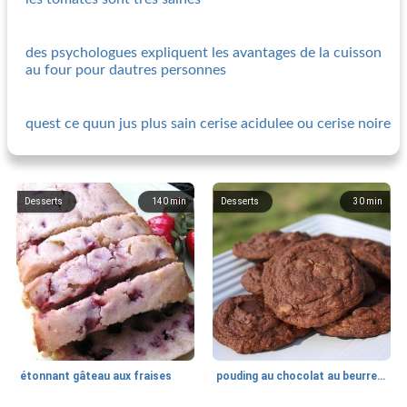
des psychologues expliquent les avantages de la cuisson
au four pour dautres personnes
quest ce quun jus plus sain cerise acidulee ou cerise noire
Desserts
140
min
Desserts
30
min
étonnant gâteau aux fraises
pouding au chocolat au beurre d'arachide