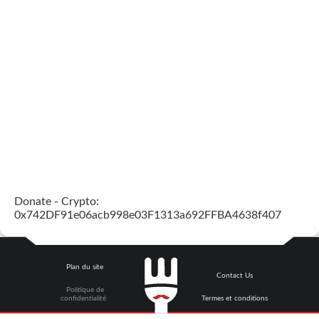
Donate - Crypto:
0x742DF91e06acb998e03F1313a692FFBA4638f407
Plan du site
Contact Us
Politique de
confidentialité
Termes et conditions