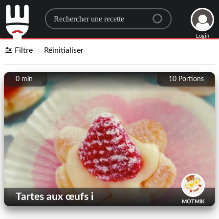
Search for a recipe
Login
Filtre
Réinitialiser
0 min
10
Portions
Tartes aux œufs i
MOTMIK