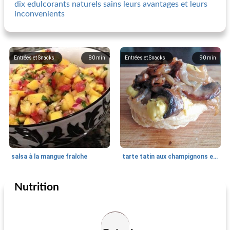
dix edulcorants naturels sains leurs avantages et leurs
inconvenients
Entrées et Snacks
80
min
Entrées et Snacks
90
min
salsa à la mangue fraîche
tarte tatin aux champignons et aux oignons caramélisés
Nutrition
Entrées et Snacks
40
min
Entrées et Snacks
20
min