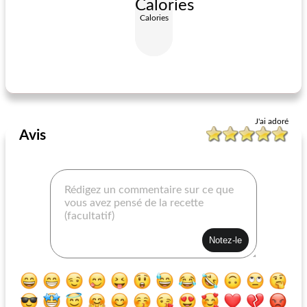
Calories
Calories
falafel américain colossal
quartiers de fromage de tante kathy
J'ai adoré
Avis