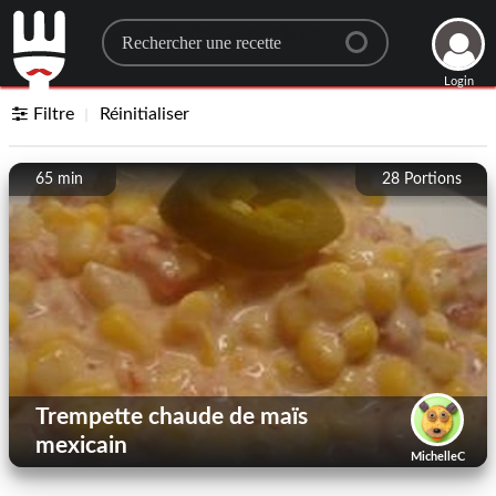
Search for a recipe
Login
Filtre
Réinitialiser
65 min
28
Portions
Trempette chaude de maïs
mexicain
MichelleC