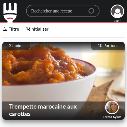
Search for a recipe
Login
Filtre
Réinitialiser
22 min
10
Portions
Trempette marocaine aux
carottes
Teresa Sykes