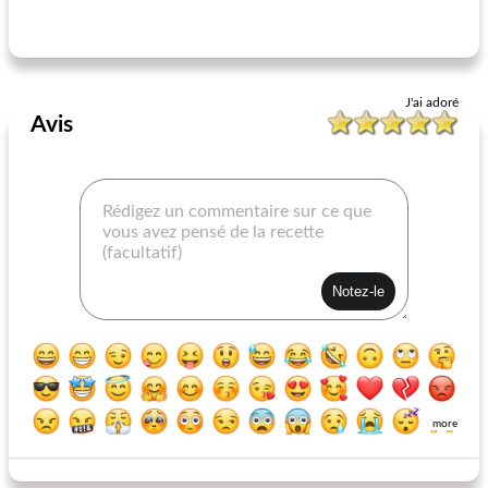
falafel poêlé
la crevette à la noix de coco
J'ai adoré
Avis
more