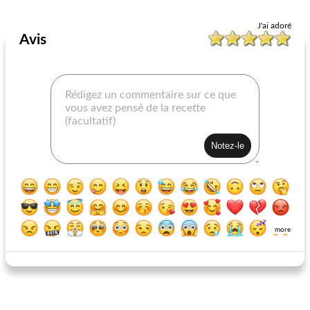
Bisques / Veloutés
25
min
Bisques / Veloutés
40
min
J'ai adoré
Avis
bisque crémeuse de carottes de barbara
soupe aux champignons de velours
more