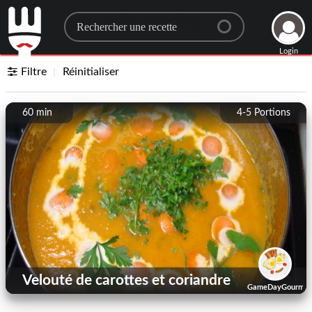
Search for a recipe
Login
Filtre
Réinitialiser
60 min
4-5
Portions
Velouté de carottes et coriandre
GameDayGourmet