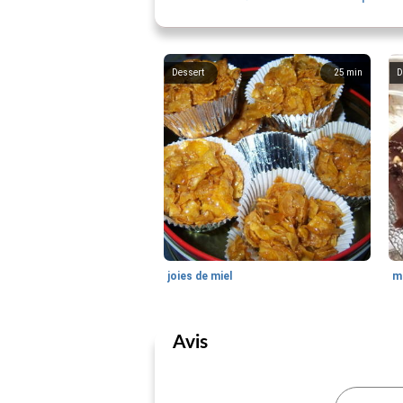
Dessert
25
min
D
joies de miel
m
Avis