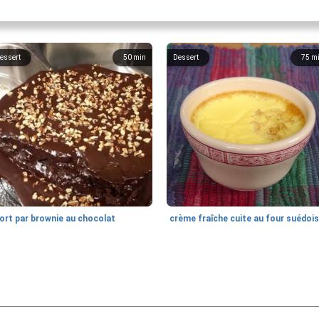
essert
50
min
Dessert
75
m
ort par brownie au chocolat
crème fraîche cuite au four suédoi