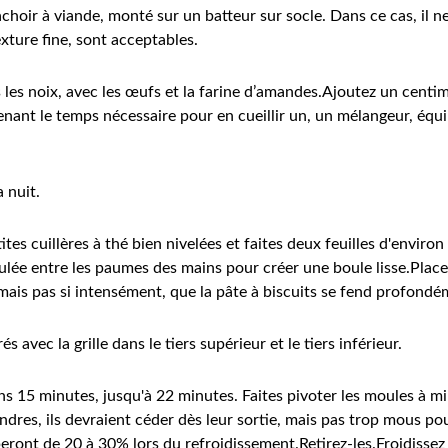
hachoir à viande, monté sur un batteur sur socle. Dans ce cas, il 
exture fine, sont acceptables.
 les noix, avec les œufs et la farine d’amandes.Ajoutez un centimè
nant le temps nécessaire pour en cueillir un, un mélangeur, équipé
 nuit.
tites cuillères à thé bien nivelées et faites deux feuilles d'envi
oulée entre les paumes des mains pour créer une boule lisse.Placez
 mais pas si intensément, que la pâte à biscuits se fend profondé
 avec la grille dans le tiers supérieur et le tiers inférieur.
 15 minutes, jusqu'à 22 minutes. Faites pivoter les moules à mi-c
ndres, ils devraient céder dès leur sortie, mais pas trop mous po
peront de 20 à 30% lors du refroidissement.Retirez-les.Froidissez