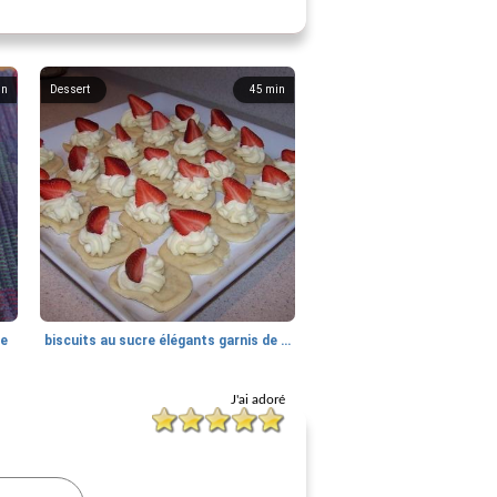
in
Dessert
45
min
se
biscuits au sucre élégants garnis de mascarpone (trompeusement faciles)
J'ai adoré