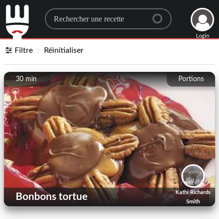
Search for a recipe
Login
Filtre
Réinitialiser
30 min
Portions
Kathi Richards
Bonbons tortue
Smith