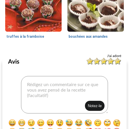
truffes à la framboise
bouchées aux amandes
Bonbons de noël
20
min
Bonbons de noël
40
min
J'ai adoré
Avis
double truffes au chocolat
beurre d'amande épicé