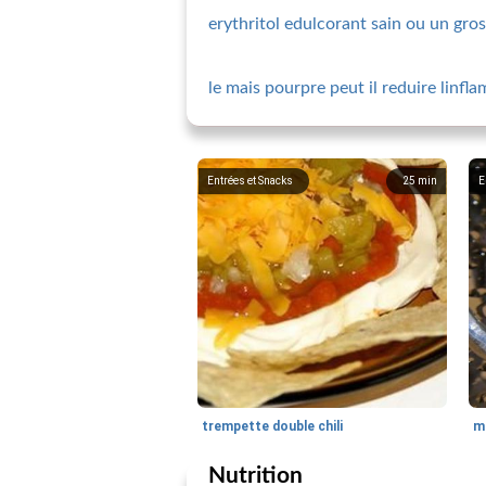
erythritol edulcorant sain ou un gr
le mais pourpre peut il reduire linfl
Entrées et Snacks
25
min
E
trempette double chili
mé
Nutrition