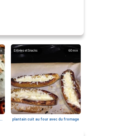
in
Entrées et Snacks
60
min
pette au fromage à la crème ultra facile
plantain cuit au four avec du fromage