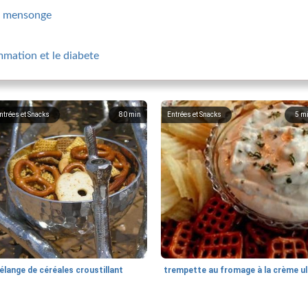
os mensonge
ammation et le diabete
ntrées et Snacks
80
min
Entrées et Snacks
5
m
lange de céréales croustillant
trem