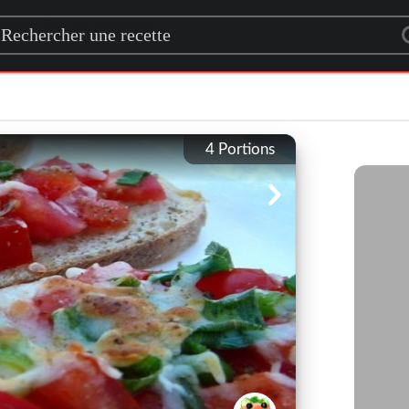
rch for a recipe
4
Portions