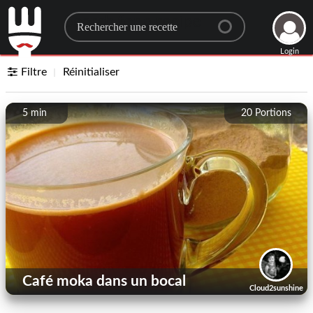
Search for a recipe
Login
Filtre
Réinitialiser
5 min
20
Portions
Café moka dans un bocal
Cloud2sunshine