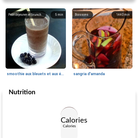
Petit déjeuner et brunch
5
min
Boissons
1440
min
smoothie aux bleuets et aux épinards
sangria d'amanda
Nutrition
Boissons
15
min
Boissons
35
min
Calories
Calories