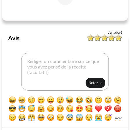
ours en gélatine martini
sangria y tequila ponche (punch)
J'ai adoré
Avis
more