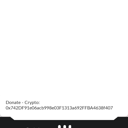
Donate - Crypto:
0x742DF91e06acb998e03F1313a692FFBA4638f407