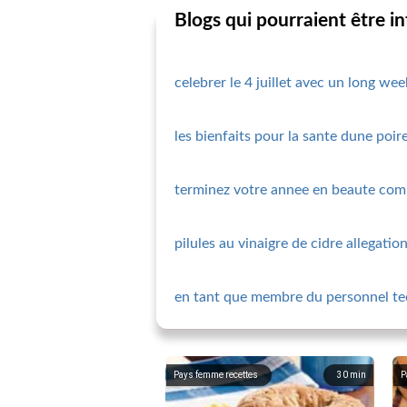
Blogs qui pourraient être i
celebrer le 4 juillet avec un long we
les bienfaits pour la sante dune poir
terminez votre annee en beaute com
pilules au vinaigre de cidre allegatio
en tant que membre du personnel tec
Pays femme recettes
30
min
P