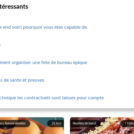
ntéressants
ek end voici pourquoi vous etes capable de.
e
ment organiser une fete de bureau epique
ns de sante et preuves
hnique les contractuels sont laisses pour compte
ays femme recettes
25
min
Recettes de boeuf
110
m