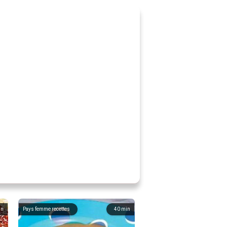
in
Pays femme recettes
40
min