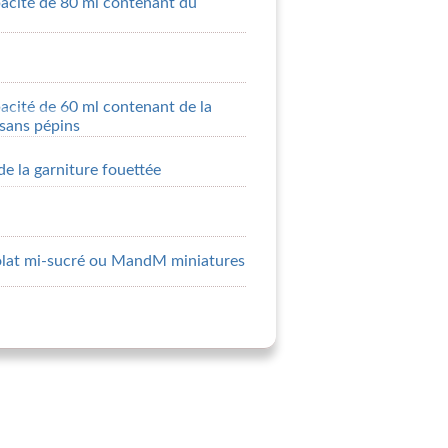
acité de 80 ml contenant du
acité de 60 ml contenant de la
 sans pépins
de la garniture fouettée
olat mi-sucré ou MandM miniatures