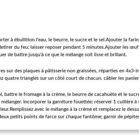
er à ébullition l'eau, le beurre, le sucre et le sel.Ajouter la far
 Retirer du feu; laisser reposer pendant 5 minutes.Ajouter les œufs
r de battre jusqu'à ce que le mélange soit lisse et brillant.
tres sur des plaques à pâtisserie non graissées, réparties en 4x3-
z quatre triangles sur un côté court de chacun. câbler les paniers
 battre le fromage à la crème, le beurre de cacahuète et le sucr
n mélanger. Incorporer la garniture fouettée; réserver 1 cuillère à
érieur.Remplissez avec le mélange à la crème et remplacez le des
deux petits points de farce sur chaque fantôme; garnir de pépite